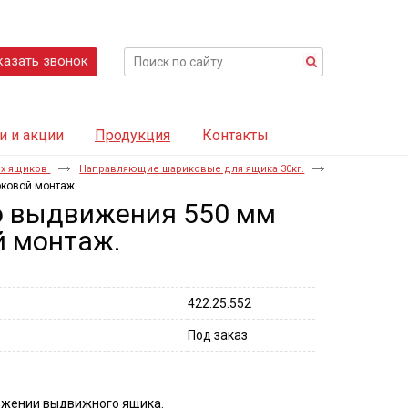
казать звонок
и и акции
Продукция
Контакты
х ящиков
Направляющие шариковые для ящика 30кг.
оковой монтаж.
 выдвижения 550 мм
й монтаж.
422.25.552
Под заказ
ложении выдвижного ящика.