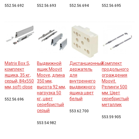
552.56.692
552.56.693
552.56.694
552.56.695
Matrix Box S,
Выдвижной
Дистанционный
Комплект
комплект
ящик Moovit
держатель
продольного
ящика, 35 кг,
Moove, длина
для
ограждения
серый, 84x550
350 мм,
внутреннего
Moovit.
мм, soft-close
высота 92 мм,
выдвижного
Релинги 500
нагрузка 50
ящика цвет
мм. Цвет
кг, цвет
белый
серебристый
552.56.696
серебристый
металлик
серый
553.62.700
553.59.905
553.54.982