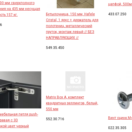
00 мм сверхполного
цапфой, 500
ия на 435 мм несущая
Бутылочница, 150 мм, Hafele
433.07.250
ть 157 кг.
Cristal, 1 ярус + держатель для
16
полотениц, металлический
пруток, монтаж левый // БЕЗ
НАПРАВЛЯЮЩИХ //
549.35.450
Matrix Box A, комплект
квадратных реллингов, белый,
550 мм
мебельная петля push-
Винт оцинк.
552.30.716
правая с 3D
вкой цвет черный
022.35.305