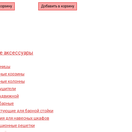
корзину
Добавить в корзину
е аксессуары
чницы
ные корзины
ные колонны
ушители
ыдвижной
барные
тующие для барной стойки
ия для навесных шкафов
ционные решетки