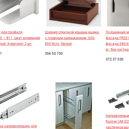
 для профиля
Шарнир откидной крышки ящика
Подъемный м
10 — 811. Цвет алюминий
с плавным закрыванием, 600-
фасада FREE 
тый. Комплект 2 шт.
800 Ncm, белый
фасада 580-65
кг. без заглу
21
356.53.730
372.37.530
Направляющие
Runner UM S25
ые направляющие для
частичное в