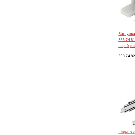
Заглушка
833.74.8
серебрис
833.74.8
Шариков