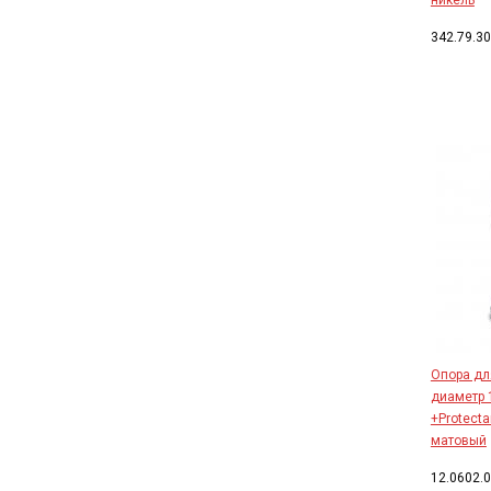
никель
342.79.3
Опора дл
диаметр 
+Protect
матовый
12.0602.