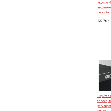
ящиков 4
выдвижен
способнос
420.76.4
Скрытая 
to-open, 
регулиро