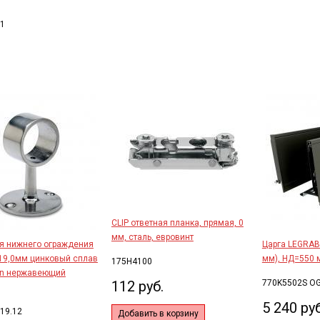
01
CLIP ответная планка, прямая, 0
мм, сталь, евровинт
я нижнего ограждения
Царга LEGRAB
19,0мм цинковый сплав
мм), НД=550 
175H4100
an нержавеющий
112 руб.
770K5502S O
5 240 руб
019.12
Добавить в корзину