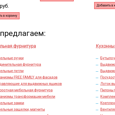
руб.
Добавить в 
ь в корзину
предлагаем:
льная фурнитура
Кухонны
ельные ручки
Бутыло
динительная фурнитура
Выдвиж
ельные петли
Выдвиж
анизмы FREE FAMILY для фасадов
Посудос
равляющие для выдвижных ящиков
Лоток в
оротная мебельная фурнитура
Пилоны 
анизмы трансформации мебели
Комплек
ельные замки
Креплен
ельные защелки, магниты
Вентиля