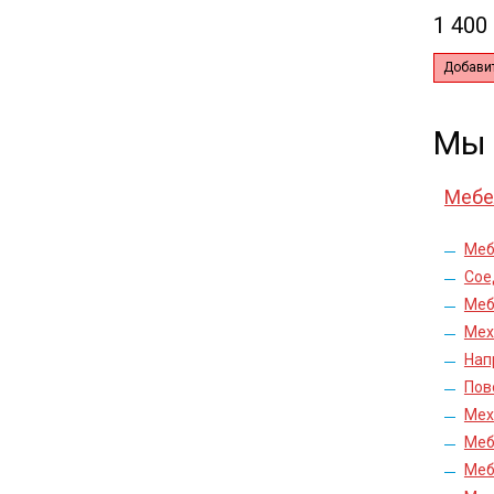
1 400 
Добавит
Мы 
Мебе
Меб
Сое
Меб
Мех
Нап
Пов
Мех
Меб
Меб