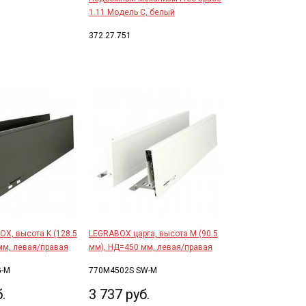
1.11 Модель С, белый
372.27.751
OX, высота K (128.5
LEGRABOX царга, высота M (90.5
мм, левая/правая
мм), НД=450 мм, левая/правая
G-M
770M4502S SW-M
.
3 737 руб.