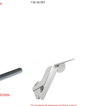
126.36.001
мм
M4x30мм
Подъемный механизм Free space