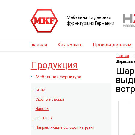
Мебельная и дверная
фурнитура из Германии
Главная
Как купить
Производителям
Главная
Шариковые
Продукция
Шар
Мебельная фурнитура
выдв
вст
BLUM
Скрытые стяжки
Навесы
FULTERER
Направляющие большой нагрузки