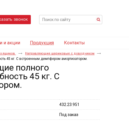
казать звонок
и и акции
Продукция
Контакты
х ящиков
Направляющие шариковые с доводчиком
ь 45 кг. С встроенным демпфером амортизатором.
ие полного
ность 45 кг. С
ором.
432.23.951
Под заказ