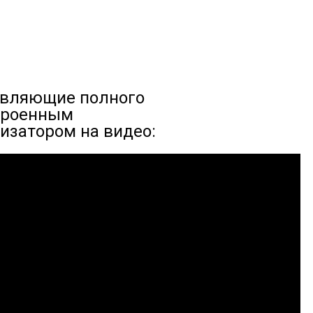
вляющие полного
троенным
затором на видео: