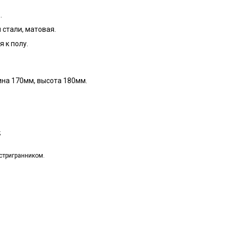
.
стали, матовая.
 к полу.
ина 170мм, высота 180мм.
;
стригранником.