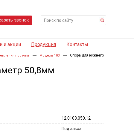
казать звонок
и и акции
Продукция
Контакты
Опора для нижнего
репления поручня
Модель 103
аметр 50,8мм
12.0103.050.12
Под заказ