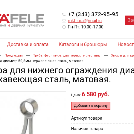
+7 (343) 372-95-95
За
mkf-ural@mail.ru
Пн-Пт: 10:00-17:00
Доставка и оплата
Каталоги и брошюры
Новост
Продукция
Труба, фурнитура для перилл и лестниц
Опоры для к
я диаметр 50,8мм нержавеющая сталь, матовая.
ра для нижнего ограждения ди
жавеющая сталь, матовая.
6 580 руб.
Цена:
Добавить в корзину
Артикул товара
Наличие товара