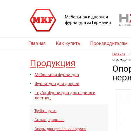
Мебельная и дверная
фурнитура из Германии
Главная
Как купить
Производителям
Главная
ограждени
Продукция
Опо
Мебельная фурнитура
нер
Фурнитура для дверей
Труба, фурнитура для перилл и
лестниц
Труба, пруток
Стеклодержатель
Опоры для крепления поручня