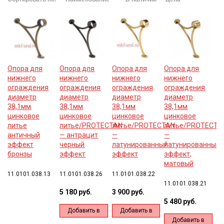
Опора для
Опора для
Опора для
Опора для
нижнего
нижнего
нижнего
нижнего
ограждения
ограждения
ограждения
ограждения
диаметр
диаметр
диаметр
диаметр
38,1мм
38,1мм
38,1мм
38,1мм
цинковое
цинковое
цинковое
цинковое
литье
литье/PROTECTAN
литье/PROTECTAN
литье/PROTECTA
античный
— антрацит
—
—
эффект
черный
латунированный
латунированный
бронзы
эффект
эффект
эффект,
матовый
11.0101.038.13
11.0101.038.26
11.0101.038.22
11.0101.038.21
5 180 руб.
3 900 руб.
5 480 руб.
Добавить в
Добавить в
Добавить в
корзину
корзину