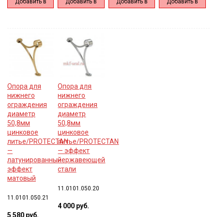
Добавить в
Добавить в
Добавить в
Добавить в
корзину
корзину
корзину
корзину
Опора для
Опора для
нижнего
нижнего
ограждения
ограждения
диаметр
диаметр
50,8мм
50,8мм
цинковое
цинковое
литье/PROTECTAN
литье/PROTECTAN
—
— эффект
латунированный
нержавеющей
эффект
стали
матовый
11.0101.050.20
11.0101.050.21
4 000 руб.
5 580 руб.