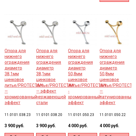
корзину
Опора для
Опора для
Опора для
Опора для
нижнего
нижнего
нижнего
нижнего
ограждения
ограждения
ограждения
ограждения
диаметр
диаметр
диаметр
диаметр
38,1мм
38,1мм
50,8мм
50,8мм
цинковое
цинковое
цинковое
цинковое
литье/PROTECTAN
литье/PROTECTAN
литье/PROTECTAN
литье/PROTECTA
—
— эффект
-
—
хромированный
нержавеющей
хромированный
латунированный
эффект
стали
эффект
эффект
11.0101.038.23
11.0101.038.20
11.0101.050.23
11.0101.050.22
3 900 руб.
3 900 руб.
4 000 руб.
4 000 руб.