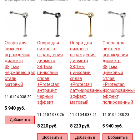
Опора для
Опора для
Опора для
Опора для
нижнего
нижнего
нижнего
нижнего
ограждения
ограждения
ограждения
ограждения
диаметр
диаметр
диаметр
диаметр
38,1мм
38,1мм
38,1мм
38,1мм
нержавеющая
цинковый
цинковый
цинковый
сталь,
сплав
сплав
сплав
матовый
+Protectan
+Protectan
+Protectan
антрацит
латунированный
хромированный
черный
эффект,
эффект,
11.0104.038.20
эффект
матовый
полированный
5 940 руб.
11.0104.038.26
11.0104.038.21
11.0104.038.23
Добавить в
8 220 руб.
8 220 руб.
5 940 руб.
корзину
Добавить в
Добавить в
Добавить в