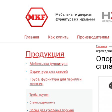
Мебельная и дверная
фурнитура из Германии
Главная
Как купить
Производителям
Главная
ограждени
Продукция
Опо
Мебельная фурнитура
спла
Фурнитура для дверей
Труба, фурнитура для перилл и
лестниц
Труба, пруток
Стеклодержатель
Опоры для крепления поручня