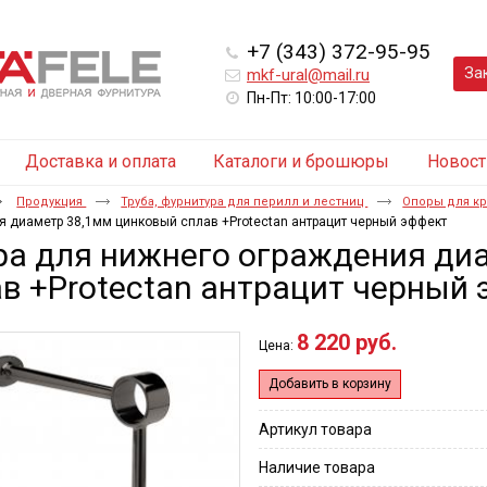
+7 (343) 372-95-95
За
mkf-ural@mail.ru
Пн-Пт: 10:00-17:00
Доставка и оплата
Каталоги и брошюры
Новост
Продукция
Труба, фурнитура для перилл и лестниц
Опоры для к
я диаметр 38,1мм цинковый сплав +Protectan антрацит черный эффект
ра для нижнего ограждения ди
в +Protectan антрацит черный
8 220 руб.
Цена:
Добавить в корзину
Артикул товара
Наличие товара