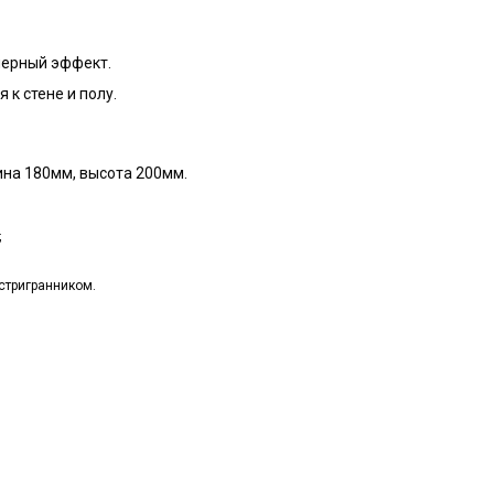
черный эффект.
 к стене и полу.
ина 180мм, высота 200мм.
;
стригранником.