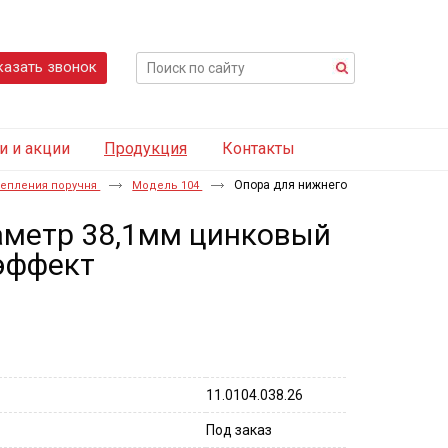
казать звонок
и и акции
Продукция
Контакты
Опора для нижнего
репления поручня
Модель 104
аметр 38,1мм цинковый
 эффект
11.0104.038.26
Под заказ