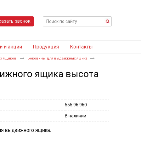
казать звонок
и и акции
Продукция
Контакты
х ящиков
Боковины для выдвижных ящика
вижного ящика высота
555.96.960
В наличии
ля выдвижного ящика.