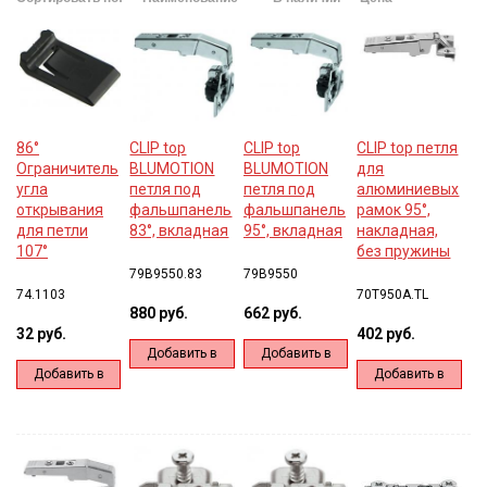
86°
CLIP top
CLIP top
CLIP top петля
Ограничитель
BLUMOTION
BLUMOTION
для
угла
петля под
петля под
алюминиевых
открывания
фальшпанель
фальшпанель
рамок 95°,
для петли
83°, вкладная
95°, вкладная
накладная,
107°
без пружины
79B9550.83
79B9550
74.1103
70T950A.TL
880 руб.
662 руб.
32 руб.
402 руб.
Добавить в
Добавить в
Добавить в
Добавить в
корзину
корзину
корзину
корзину