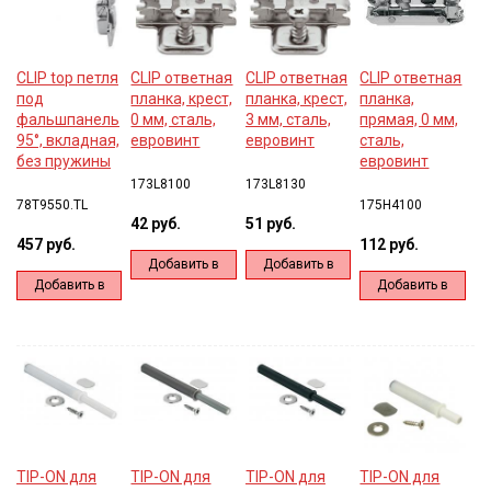
CLIP top петля
CLIP ответная
CLIP ответная
CLIP ответная
под
планка, крест,
планка, крест,
планка,
фальшпанель
0 мм, сталь,
3 мм, сталь,
прямая, 0 мм,
95°, вкладная,
евровинт
евровинт
сталь,
без пружины
евровинт
173L8100
173L8130
78T9550.TL
175H4100
42 руб.
51 руб.
457 руб.
112 руб.
Добавить в
Добавить в
Добавить в
Добавить в
корзину
корзину
корзину
корзину
TIP-ON для
TIP-ON для
TIP-ON для
TIP-ON для