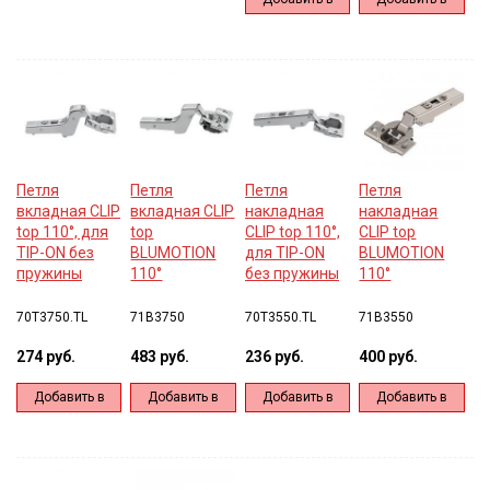
корзину
корзину
корзину
корзину
Петля
Петля
Петля
Петля
вкладная CLIP
вкладная CLIP
накладная
накладная
top 110°, для
top
CLIP top 110°,
CLIP top
TIP-ON без
BLUMOTION
для TIP-ON
BLUMOTION
пружины
110°
без пружины
110°
70T3750.TL
71B3750
70T3550.TL
71B3550
274 руб.
483 руб.
236 руб.
400 руб.
Добавить в
Добавить в
Добавить в
Добавить в
корзину
корзину
корзину
корзину