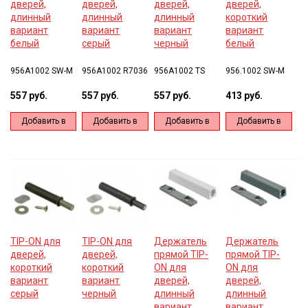
дверей,
дверей,
дверей,
дверей,
длинный
длинный
длинный
короткий
вариант
вариант
вариант
вариант
белый
серый
черный
белый
956A1002 SW-M
956A1002 R7036
956A1002 TS
956.1002 SW-M
557 руб.
557 руб.
557 руб.
413 руб.
Добавить в
Добавить в
Добавить в
Добавить в
корзину
корзину
корзину
корзину
TIP-ON для
TIP-ON для
Держатель
Держатель
дверей,
дверей,
прямой TIP-
прямой TIP-
короткий
короткий
ON для
ON для
вариант
вариант
дверей,
дверей,
серый
черный
длинный
длинный
вариант,
вариант,