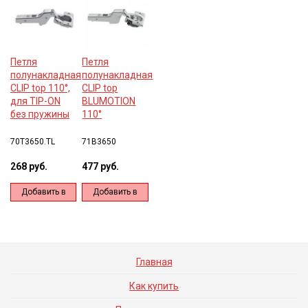
Петля
Петля
полунакладная
полунакладная
CLIP top 110°,
CLIP top
для TIP-ON
BLUMOTION
без пружины
110°
70T3650.TL
71B3650
268 руб.
477 руб.
Добавить в
Добавить в
корзину
корзину
Главная
Как купить