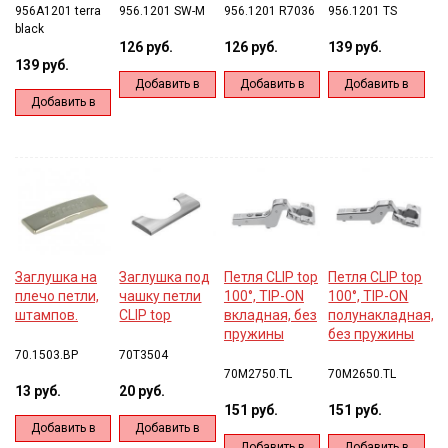
956A1201 terra
956.1201 SW-M
956.1201 R7036
956.1201 TS
black
126 руб.
126 руб.
139 руб.
139 руб.
Добавить в
Добавить в
Добавить в
Добавить в
корзину
корзину
корзину
корзину
Заглушка на
Заглушка под
Петля CLIP top
Петля CLIP top
плечо петли,
чашку петли
100°, TIP-ON
100°, TIP-ON
штампов.
CLIP top
вкладная, без
полунакладная,
пружины
без пружины
70.1503.BP
70T3504
70M2750.TL
70M2650.TL
13 руб.
20 руб.
151 руб.
151 руб.
Добавить в
Добавить в
Добавить в
Добавить в