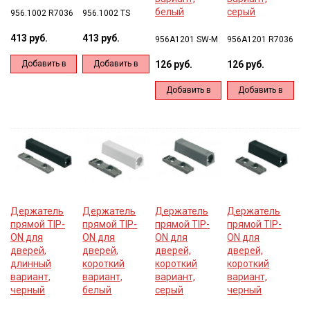
белый
серый
956.1002 R7036
956.1002 TS
413 руб.
413 руб.
956A1201 SW-M
956A1201 R7036
Добавить в
Добавить в
126 руб.
126 руб.
корзину
корзину
Добавить в
Добавить в
корзину
корзину
Держатель
Держатель
Держатель
Держатель
прямой TIP-
прямой TIP-
прямой TIP-
прямой TIP-
ON для
ON для
ON для
ON для
дверей,
дверей,
дверей,
дверей,
длинный
короткий
короткий
короткий
вариант,
вариант,
вариант,
вариант,
черный
белый
серый
черный