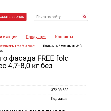
казать звонок
и и акции
Продукция
Контакты
Подъемный механизм J4fs
еханизмы Free fold short
ек
о фасада FREE fold
 4,7-8,0 кг.без
372.38.683
Под заказ