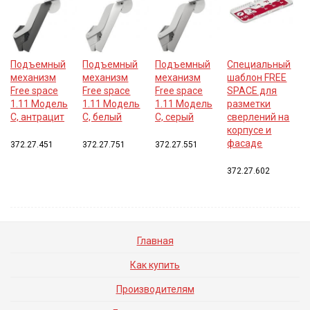
Подъемный
Подъемный
Подъемный
Специальный
механизм
механизм
механизм
шаблон FREE
Free space
Free space
Free space
SPACE для
1.11 Модель
1.11 Модель
1.11 Модель
разметки
С, антрацит
С, белый
С, серый
сверлений на
корпусе и
фасаде
372.27.451
372.27.751
372.27.551
372.27.602
Главная
Как купить
Производителям