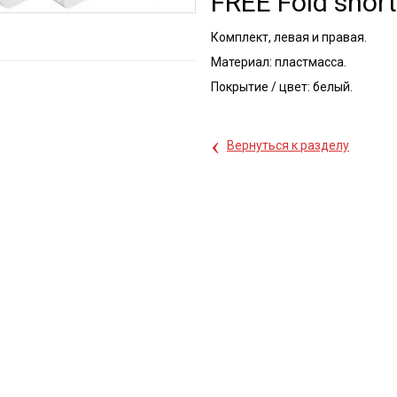
FREE Fold short
Комплект, левая и правая.
Материал: пластмасса.
Покрытие / цвет: белый.
‹
Вернуться к разделу