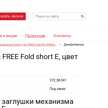
казать звонок
и и акции
Продукция
Контакты
Декоративные
еханизм E-drive для FREE/Fold/UP/SWING
REE Fold short E, цвет
372.38.041
Под заказ
 заглушки механизма