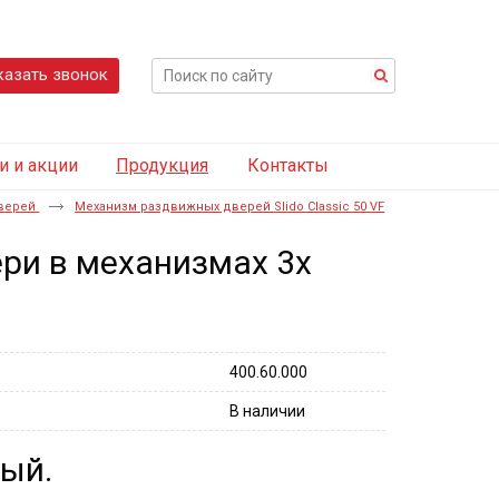
казать звонок
и и акции
Продукция
Контакты
дверей
Механизм раздвижных дверей Slido Classic 50 VF
ри в механизмах 3х
400.60.000
В наличии
ый.