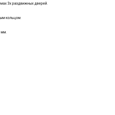
мах 3х раздвижных дверей.
вым кольцом.
 мм.