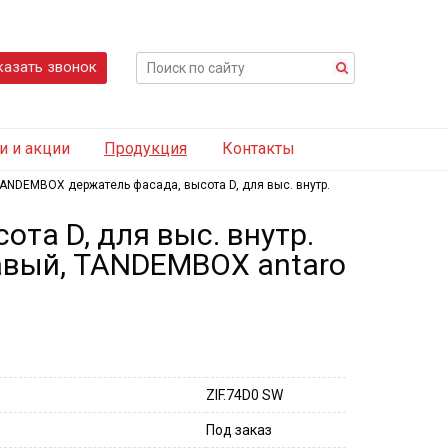
казать звонок
и и акции
Продукция
Контакты
ANDEMBOX держатель фасада, высота D, для выс. внутр.
та D, для выс. внутр.
равый, TANDEMBOX antaro
ZIF.74D0 SW
Под заказ