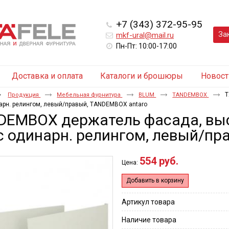
+7 (343) 372-95-95
За
mkf-ural@mail.ru
Пн-Пт: 10:00-17:00
Доставка и оплата
Каталоги и брошюры
Новост
T
Продукция
Мебельная фурнитура
BLUM
TANDEMBOX
нарн. релингом, левый/правый, TANDEMBOX antaro
EMBOX держатель фасада, высо
с одинарн. релингом, левый/п
554 руб.
Цена:
Добавить в корзину
Артикул товара
Наличие товара