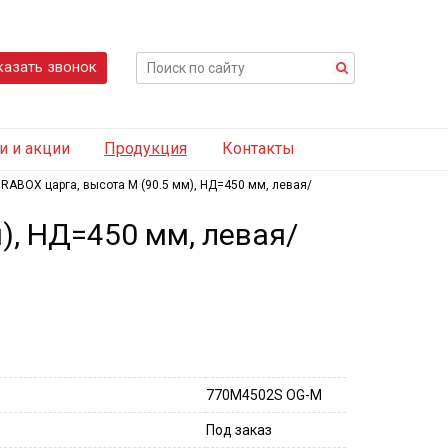
казать звонок
и и акции
Продукция
Контакты
RABOX царга, высота M (90.5 мм), НД=450 мм, левая/
), НД=450 мм, левая/
770M4502S OG-M
Под заказ