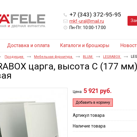
+7 (343) 372-95-95
За
mkf-ural@mail.ru
Пн-Пт: 10:00-17:00
Доставка и оплата
Каталоги и брошюры
Новост
LEG
Продукция
Мебельная фурнитура
BLUM
LEGRABOX
ABOX царга, высота C (177 мм)
вая
5 921 руб.
Цена:
Добавить в корзину
Артикул товара
Наличие товара