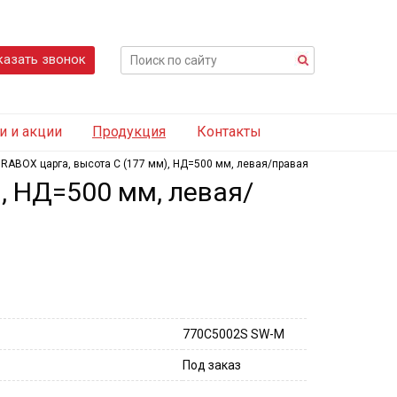
казать звонок
и и акции
Продукция
Контакты
RABOX царга, высота C (177 мм), НД=500 мм, левая/правая
, НД=500 мм, левая/
770C5002S SW-M
Под заказ