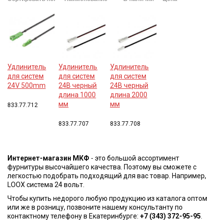
Удлинитель
Удлинитель
Удлинитель
для систем
для систем
для систем
24V 500mm
24В черный
24В черный
длина 1000
длина 2000
мм
мм
833.77.712
833.77.707
833.77.708
Интернет-магазин МКФ
- это большой ассортимент
фурнитуры высочайшего качества. Поэтому вы сможете с
легкостью подобрать подходящий для вас товар. Например,
LOOX система 24 вольт.
Чтобы купить недорого любую продукцию из каталога оптом
или же в розницу, позвоните нашему консультанту по
контактному телефону в Екатеринбурге:
+7 (343) 372-95-95
.