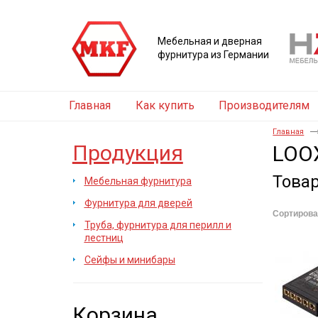
Мебельная и дверная
фурнитура из Германии
Главная
Как купить
Производителям
Главная
Продукция
LOO
Това
Мебельная фурнитура
Фурнитура для дверей
Сортирова
Труба, фурнитура для перилл и
лестниц
Сейфы и минибары
Корзина