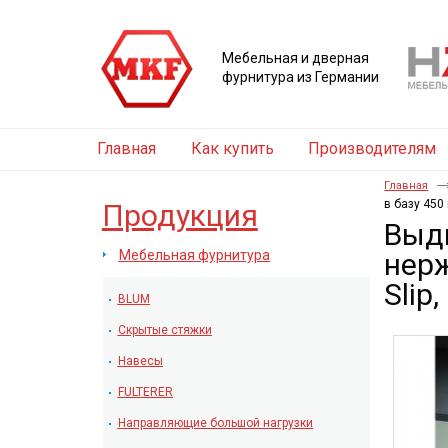
Мебельная и дверная
фурнитура из Германии
Главная
Как купить
Производителям
Главная
в базу 450
Продукция
Выдв
Мебельная фурнитура
нерж
Slip
BLUM
Скрытые стяжки
Навесы
FULTERER
Направляющие большой нагрузки