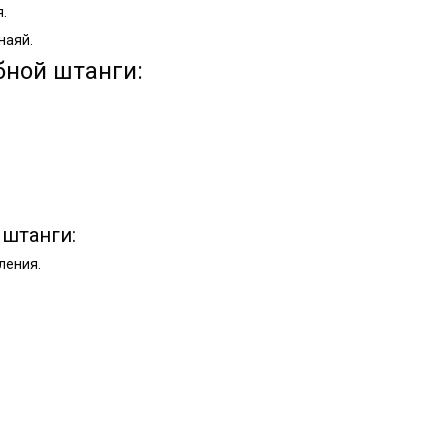
.
наяй.
ной штанги:
штанги:
ления.