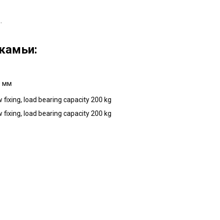
.
камьи:
0 мм