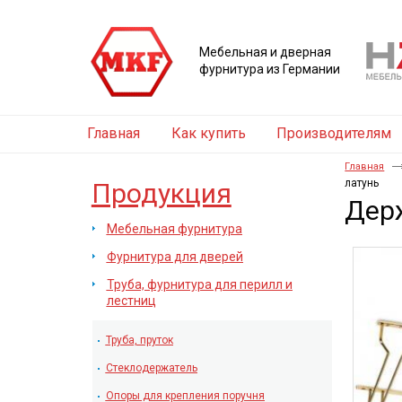
Мебельная и дверная
фурнитура из Германии
Главная
Как купить
Производителям
Главная
латунь
Продукция
Держ
Мебельная фурнитура
Фурнитура для дверей
Труба, фурнитура для перилл и
лестниц
Труба, пруток
Стеклодержатель
Опоры для крепления поручня