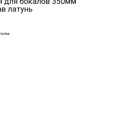
я для бокалов 350мм
ав латунь
полке.