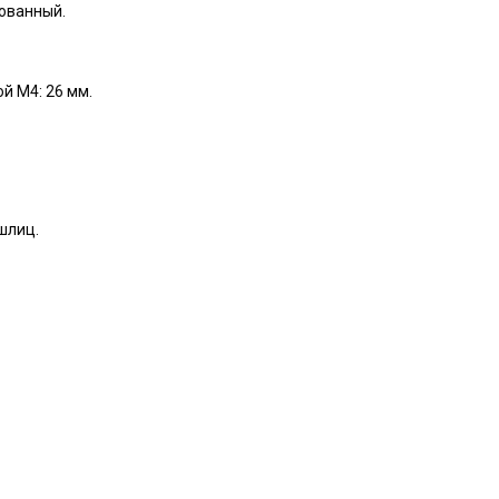
кованный.
й М4: 26 мм.
шлиц.