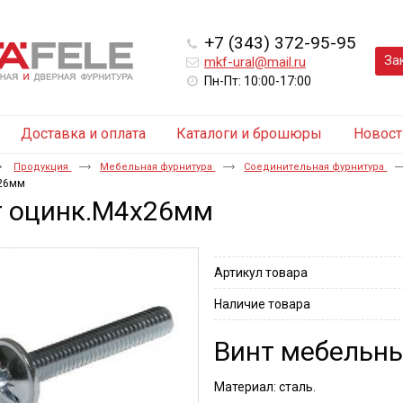
+7 (343) 372-95-95
За
mkf-ural@mail.ru
Пн-Пт: 10:00-17:00
Доставка и оплата
Каталоги и брошюры
Новост
Продукция
Мебельная фурнитура
Соединительная фурнитура
x26мм
т оцинк.M4x26мм
Артикул товара
Наличие товара
Винт мебельн
Материал: сталь.