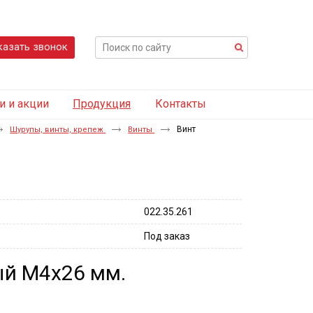
казать звонок
и и акции
Продукция
Контакты
Винт
Шурупы, винты, крепеж
Винты
022.35.261
Под заказ
ый M4x26 мм.