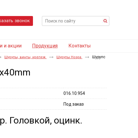
казать звонок
и и акции
Продукция
Контакты
Шурупс
Шурупы, винты, крепеж
Шурупы Hospa
,5x40mm
016.10.954
Под заказ
. Головкой, оцинк.