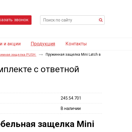
казать звонок
и и акции
Продукция
Контакты
Пружинная защелка Mini Latch в
имная защелка PUSH
мплекте с ответной
245.54.701
В наличии
бельная защелка Mini