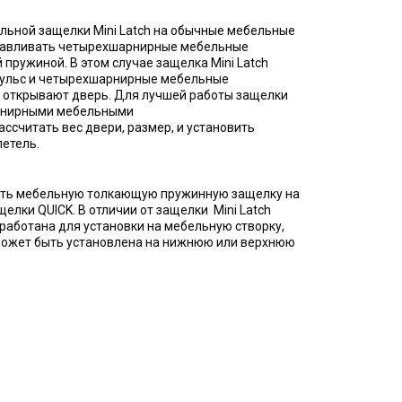
льной защелки Mini Latch на обычные мебельные
навливать четырехшарнирные мебельные
 пружиной. В этом случае защелка Mini Latch
ульс и четырехшарнирные мебельные
 открывают дверь. Для лучшей работы защелки
арнирными мебельными
ссчитать вес двери, размер, и установить
етель.
ить мебельную толкающую пружинную защелку на
щелки QUICK. В отличии от защелки Mini Latch
работана для установки на мебельную створку,
 может быть установлена на нижнюю или верхнюю