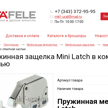
+7 (343) 372-95-95
За
mkf-ural@mail.ru
Пн-Пт: 10:00-17:00
Доставка и оплата
Каталоги и брошюры
Новост
Продукция
Мебельная фурнитура
Мебельные защелки
Наж
с ответной частью
инная защелка Mini Latch в ко
тью
Артикул товара
Наличие товара
Пружинная ме