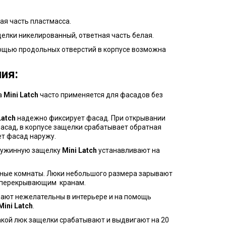
ная часть пластмасса.
щелки никелированный, ответная часть белая.
ощью продольных отверстий в корпусе возможна
ия:
а
Mini Latch
часто применяется для фасадов без
Latch
надежно фиксирует фасад. При открывании
фасад, в корпусе защелки срабатывает обратная
ет фасад наружу.
ружинную защелку
Mini Latch
устанавливают на
тные комнаты. Люки небольшого размера зарывают
и перекрывающим кранам.
ают нежелательны в интерьере и на помощь
Mini Latch
.
акой люк защелки срабатывают и выдвигают на 20