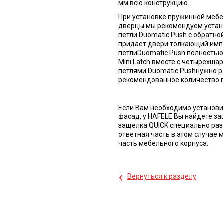
мм всю конструкцию.
При установке пружинной мебе
дверцы мы рекомендуем уста
петли Duomatic Push с обратной
придает двери толкающий имп
петлиDuomatic Push полностью
Mini Latch вместе с четырехш
петлями Duomatic Pushнужно ра
рекомендованное количество п
Если Вам необходимо установ
фасад, у HAFELE Вы найдете за
защелка QUICK специально раз
ответная часть в этом случае
часть мебельного корпуса.
‹
Вернуться к разделу