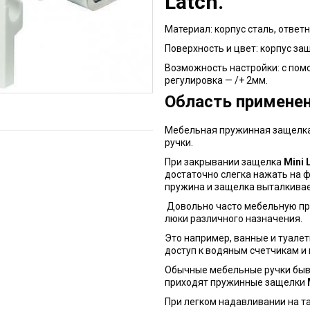
Latch.
Материал: корпус сталь, ответ
Поверхность и цвет: корпус за
Возможность настройки: с пом
регулировка — /+ 2мм.
Область применен
Мебельная пружинная защелк
ручки.
При закрывании защелка
Mini 
достаточно слегка нажать на 
пружина и защелка выталкива
Довольно часто мебельную п
люки различного назначения.
Это например, ванные и туале
доступ к водяным счетчикам 
Обычные мебельные ручки быв
приходят пружинные защелки
При легком надавливании на т