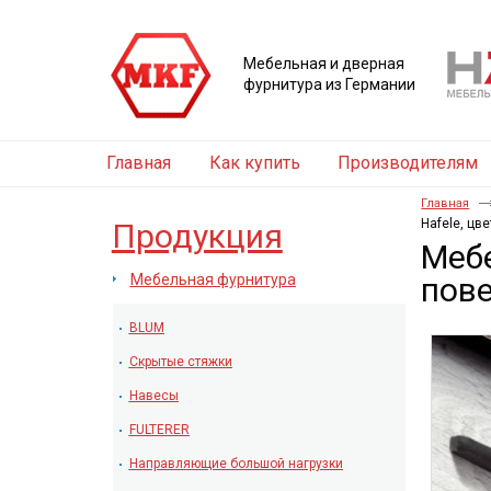
Мебельная и дверная
фурнитура из Германии
Главная
Как купить
Производителям
Главная
Hafele, цв
Продукция
Мебе
Мебельная фурнитура
пове
BLUM
Скрытые стяжки
Навесы
FULTERER
Направляющие большой нагрузки