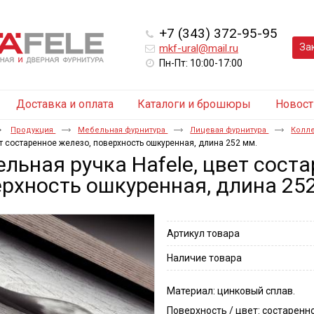
+7 (343) 372-95-95
За
mkf-ural@mail.ru
Пн-Пт: 10:00-17:00
Доставка и оплата
Каталоги и брошюры
Новост
Продукция
Мебельная фурнитура
Лицевая фурнитура
Колле
ет состаренное железо, поверхность ошкуренная, длина 252 мм.
льная ручка Hafele, цвет сост
рхность ошкуренная, длина 25
Артикул товара
Наличие товара
Материал: цинковый сплав.
Поверхность / цвет: состаренн