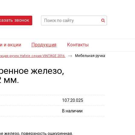
казать звонок
и и акции
Продукция
Контакты
Мебельная ручка
кция ручек Hafele серия VINTAGE 2016
аренное железо,
2 мм.
107.20.025
В наличии
ое железо, поверхность ошкуренная.