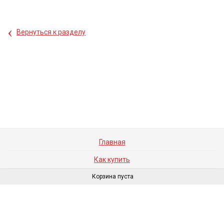
‹
Вернуться к разделу
Главная
Как купить
Производителям
Корзина пуста
Доставка и оплата
Каталоги и брошюры