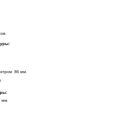
сов.
туры:
етром: 86 мм.
.
ры:
6 мм.