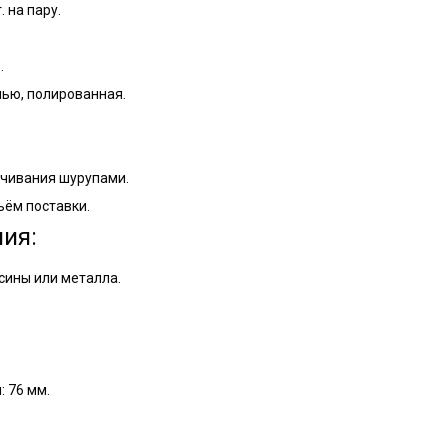
 на пару.
.
нью, полированная.
.
нчивания шурупами.
ъём поставки.
ия:
сины или металла.
 76 мм.