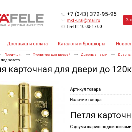
+7 (343) 372-95-95
За
mkf-ural@mail.ru
Пн-Пт: 10:00-17:00
Доставка и оплата
Каталоги и брошюры
Новост
Продукция
Фурнитура для дверей
Дверные петли
Дверные
т под золото
я карточная для двери до 120кг
Артикул товара
Наличие товара
Петля карточн
С двумя шарикоподшипниками